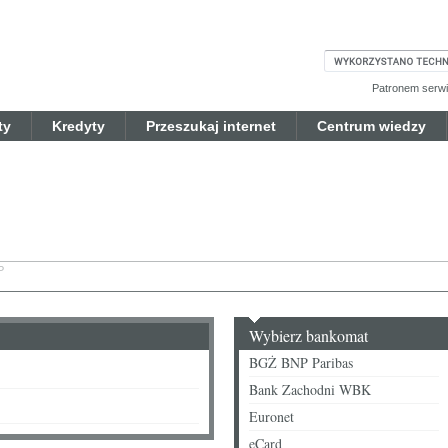
Patronem serwis
ty
Kredyty
Przeszukaj internet
Centrum wiedzy
P
Wybierz bankomat
BGŻ BNP Paribas
Bank Zachodni WBK
Euronet
eCard