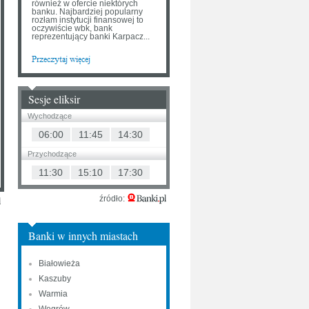
również w ofercie niektórych
banku. Najbardziej popularny
rozłam instytucji finansowej to
oczywiście wbk, bank
reprezentujący banki Karpacz...
Sesje eliksir
Wychodzące
06:00
11:45
14:30
Przychodzące
11:30
15:10
17:30
źródło:
Banki w innych miastach
Białowieża
Kaszuby
Warmia