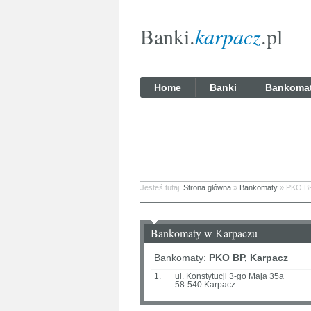
Banki.
karpacz
.pl
Home
Banki
Bankoma
Jesteś tutaj:
Strona główna
»
Bankomaty
» PKO B
Bankomaty w Karpaczu
Bankomaty:
PKO BP, Karpacz
1.
ul. Konstytucji 3-go Maja 35a
58-540 Karpacz