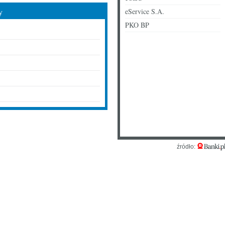
y
eService S.A.
PKO BP
źródło: